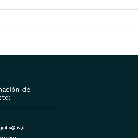
mación de
cto:
polis@uv.cl