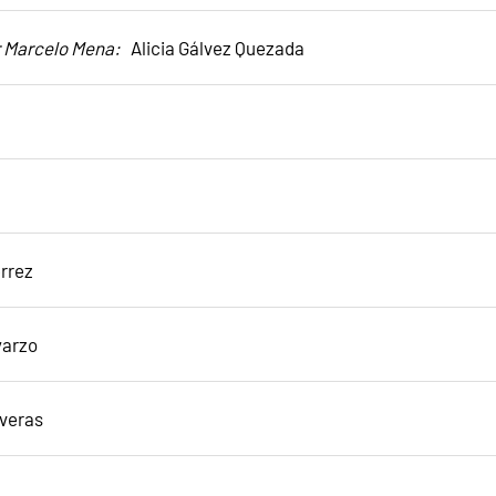
ar Marcelo Mena:
Alicia Gálvez Quezada
érrez
yarzo
iveras